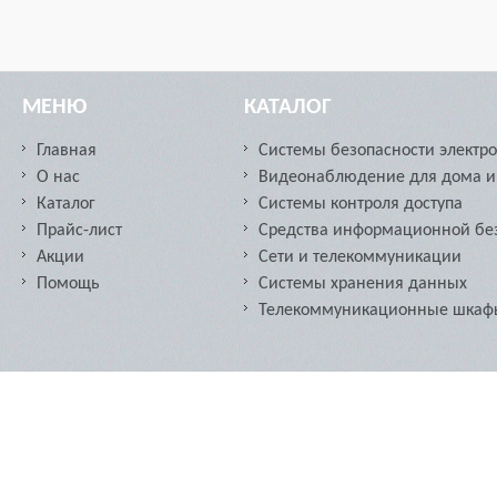
МЕНЮ
КАТАЛОГ
Главная
Системы безопасности электр
О нас
Видеонаблюдение для дома и
Каталог
Системы контроля доступа
Прайс-лист
Средства информационной бе
Акции
Сети и телекоммуникации
Помощь
Cистемы хранения данных
Телекоммуникационные шкафы