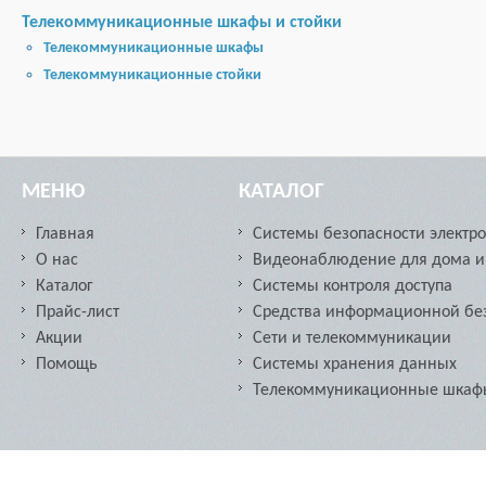
Телекоммуникационные шкафы и стойки
Телекоммуникационные шкафы
Телекоммуникационные стойки
МЕНЮ
КАТАЛОГ
Главная
Системы безопасности электр
О нас
Видеонаблюдение для дома и
Каталог
Системы контроля доступа
Прайс-лист
Средства информационной бе
Акции
Сети и телекоммуникации
Помощь
Cистемы хранения данных
Телекоммуникационные шкафы