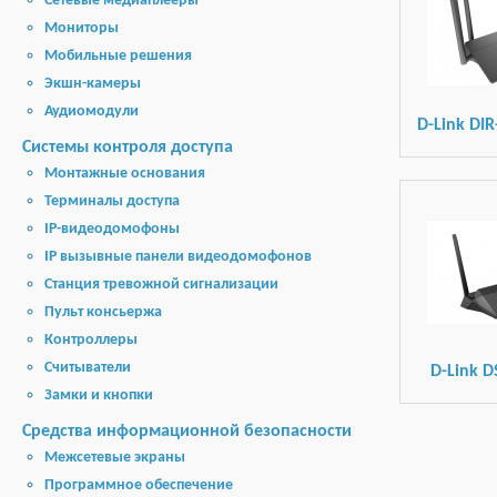
Сетевые медиаплееры
Мониторы
Мобильные решения
Экшн-камеры
Аудиомодули
D-Link DI
Системы контроля доступа
Монтажные основания
Терминалы доступа
IP-видеодомофоны
IP вызывные панели видеодомофонов
Станция тревожной сигнализации
Пульт консьержа
Контроллеры
Считыватели
D-Link D
Замки и кнопки
Средства информационной безопасности
Межсетевые экраны
Программное обеспечение