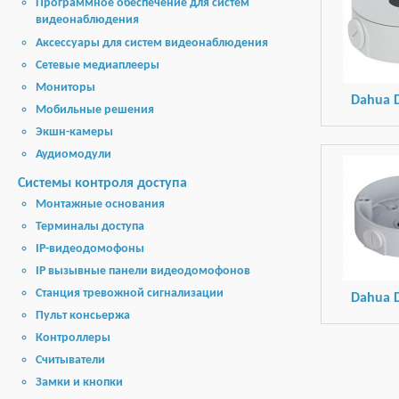
Программное обеспечение для систем
видеонаблюдения
Аксессуары для систем видеонаблюдения
Сетевые медиаплееры
Мониторы
Dahua 
Мобильные решения
Экшн-камеры
Аудиомодули
Системы контроля доступа
Монтажные основания
Терминалы доступа
IP-видеодомофоны
IP вызывные панели видеодомофонов
Станция тревожной сигнализации
Dahua 
Пульт консьержа
Контроллеры
Считыватели
Замки и кнопки