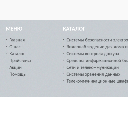
МЕНЮ
КАТАЛОГ
Главная
Системы безопасности электр
О нас
Видеонаблюдение для дома и
Каталог
Системы контроля доступа
Прайс-лист
Средства информационной бе
Акции
Сети и телекоммуникации
Помощь
Cистемы хранения данных
Телекоммуникационные шкафы